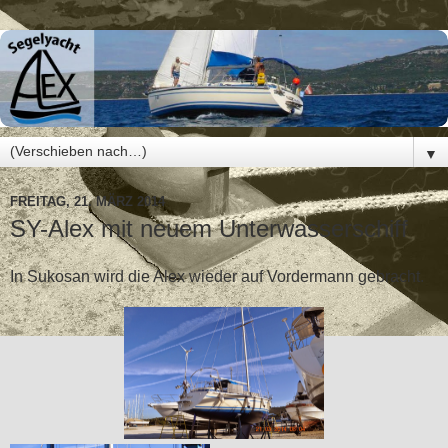
▼
FREITAG, 21. MÄRZ 2014
SY-Alex mit neuem Unterwasserschiff
In Sukosan wird die Alex wieder auf Vordermann gebracht.